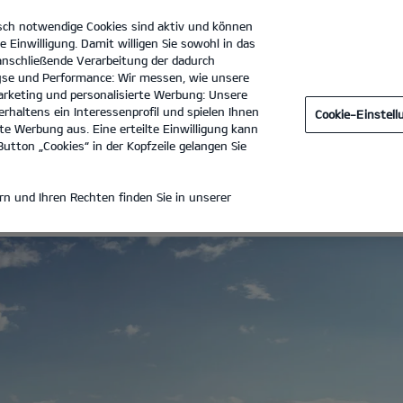
sch notwendige Cookies sind aktiv und können
e Einwilligung. Damit willigen Sie sowohl in das
 anschließende Verarbeitung der dadurch
se und Performance: Wir messen, wie unsere
Autohaus Günther GmbH
Tel. :
04101 - 47800
rketing und personalisierte Werbung: Unsere
rhaltens ein Interessenprofil und spielen Ihnen
Cookie-Einstel
ANTIE
e Werbung aus. Eine erteilte Einwilligung kann
utton „Cookies“ in der Kopfzeile gelangen Sie
-HERSTELLERGARANTIE*
n und Ihren Rechten finden Sie in unserer