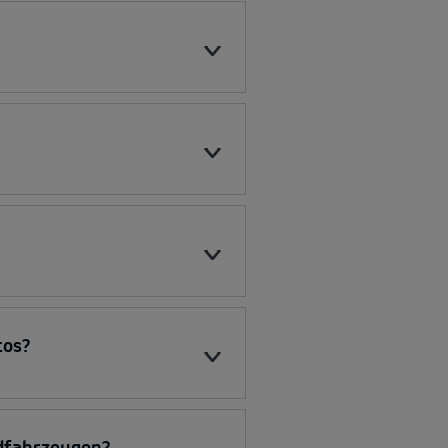
tos?
idfahrzeugen?